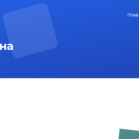
Глав
на
На главную
Карта сайта