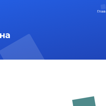
Глав
на
На главную
Карта сайта