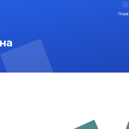
Глав
на
На главную
Карта сайта